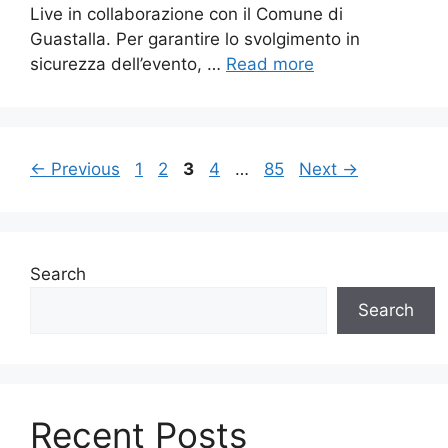
Live in collaborazione con il Comune di
Guastalla. Per garantire lo svolgimento in
sicurezza dell’evento, …
Read more
Page
Page
Page
Page
Page
←
Previous
1
2
3
4
…
85
Next
→
Search
Search
Recent Posts