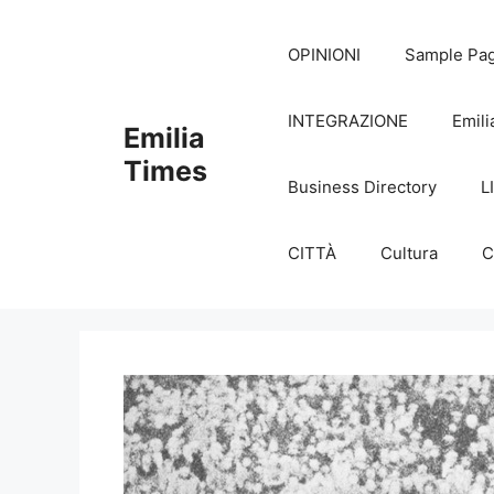
Skip
to
OPINIONI
Sample Pa
content
INTEGRAZIONE
Emili
Emilia
Times
Business Directory
L
CITTÀ
Cultura
C