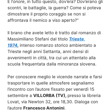
E l’
onore
, in tutto questo, dov’era? Dov’erano gli
scontri, le battaglie, la guerra? Come si poteva
dimostrare il proprio coraggio se non si
affrontava il nemico a viso aperto?”
Il brano che avete letto è tratto dal romanzo di
Massimiliano Stefani dal titolo
Trieste,
1974
,
intenso romanzo storico ambientato a
Trieste negli anni Settanta, anni densi di
avvenimenti in città, tra cui un attentato alla
scuola frequentata dalla minoranza slovena.
Per conoscere meglio le vicende narrate e farsi
trasportare in quelle atmosfere segnaliamo
l’incontro con l’autore fissato per venerdì 15
settembre a
VILLORBA (TV),
presso la libreria
Lovat, via Newton 32, ore 18,30. Dialoga con
l’autore
Francesco Antonini
.