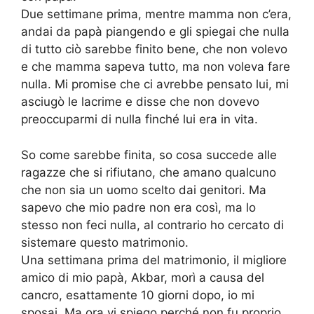
Due settimane prima, mentre mamma non c’era,
andai da papà piangendo e gli spiegai che nulla
di tutto ciò sarebbe finito bene, che non volevo
e che mamma sapeva tutto, ma non voleva fare
nulla. Mi promise che ci avrebbe pensato lui, mi
asciugò le lacrime e disse che non dovevo
preoccuparmi di nulla finché lui era in vita.
So come sarebbe finita, so cosa succede alle
ragazze che si rifiutano, che amano qualcuno
che non sia un uomo scelto dai genitori. Ma
sapevo che mio padre non era così, ma lo
stesso non feci nulla, al contrario ho cercato di
sistemare questo matrimonio.
Una settimana prima del matrimonio, il migliore
amico di mio papà, Akbar, morì a causa del
cancro, esattamente 10 giorni dopo, io mi
sposai. Ma ora vi spiego perché non fu proprio