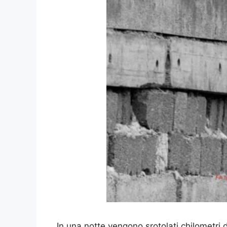
In una notte vengono srotolati chilometri di