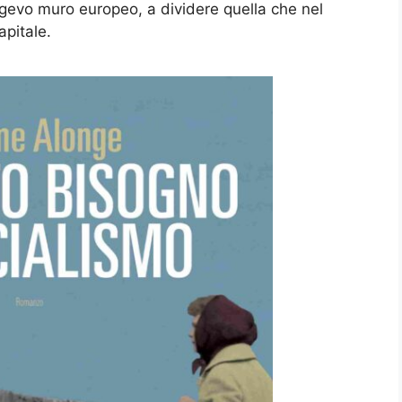
ongevo muro europeo, a dividere quella che nel
apitale.