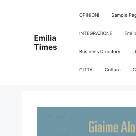
Skip
to
OPINIONI
Sample Pa
content
INTEGRAZIONE
Emili
Emilia
Times
Business Directory
L
CITTÀ
Cultura
C