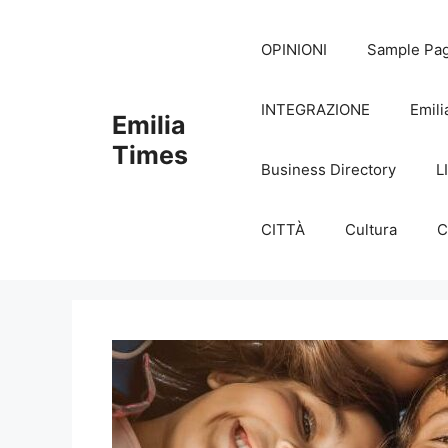
Skip
to
OPINIONI
Sample Pa
content
INTEGRAZIONE
Emili
Emilia
Times
Business Directory
L
CITTÀ
Cultura
C