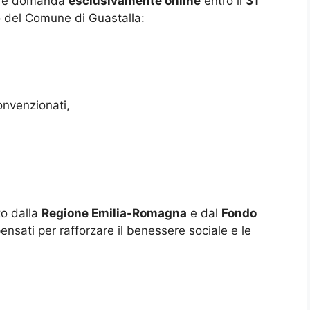
tare domanda
esclusivamente online
entro il
31
o del Comune di Guastalla:
convenzionati,
to dalla
Regione Emilia-Romagna
e dal
Fondo
pensati per rafforzare il benessere sociale e le