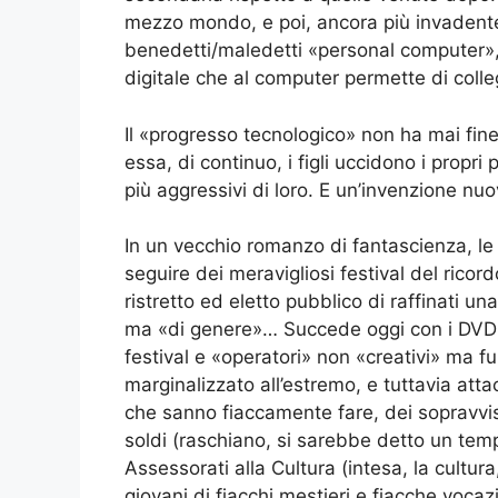
mezzo mondo, e poi, ancora più invadente,
benedetti/maledetti «personal computer», 
digitale che al computer permette di col
Il «progresso tecnologico» non ha mai fine
essa, di continuo, i figli uccidono i propr
più aggressivi di loro. E un’invenzione nuo
In un vecchio romanzo di fantascienza, le
seguire dei meravigliosi festival del ricord
ristretto ed eletto pubblico di raffinati un
ma «di genere»… Succede oggi con i DVD 
festival e «operatori» non «creativi» ma f
marginalizzato all’estremo, e tuttavia atta
che sanno fiaccamente fare, dei sopravviss
soldi (raschiano, si sarebbe detto un temp
Assessorati alla Cultura (intesa, la cult
giovani di fiacchi mestieri e fiacche voca