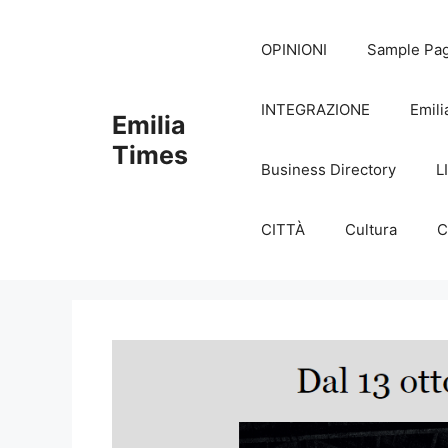
Skip
to
OPINIONI
Sample Pa
content
INTEGRAZIONE
Emili
Emilia
Times
Business Directory
L
CITTÀ
Cultura
C