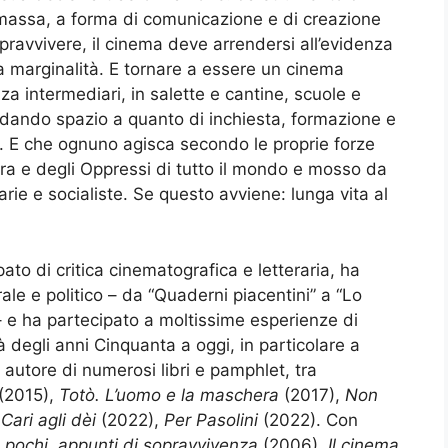
massa, a forma di comunicazione e di creazione
opravvivere, il cinema deve arrendersi all’evidenza
ata marginalità. E tornare a essere un cinema
nza intermediari, in salette e cantine, scuole e
, dando spazio a quanto di inchiesta, formazione e
re. E che ognuno agisca secondo le proprie forze
ura e degli Oppressi di tutto il mondo e mosso da
rie e socialiste. Se questo avviene: lunga vita al
to di critica cinematografica e letteraria, ha
rale e politico – da “Quaderni piacentini” a “Lo
 – e ha partecipato a moltissime esperienze di
 degli anni Cinquanta a oggi, in particolare a
autore di numerosi libri e pamphlet, tra
(2015),
Totò. L’uomo e la maschera
(2017),
Non
,
Cari agli dèi
(2022),
Per Pasolini
(2022). Con
 pochi, appunti di sopravvivenza
(2006),
Il cinema