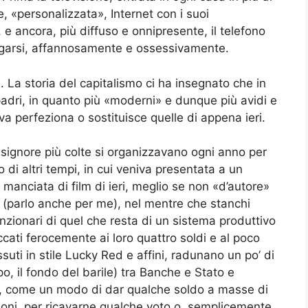
 «personalizzata», Internet con i suoi
e ancora, più diffuso e onnipresente, il telefono
legarsi, affannosamente e ossessivamente.
. La storia del capitalismo ci ha insegnato che in
i padri, in quanto più «moderni» e dunque più avidi e
va perfeziona o sostituisce quelle di appena ieri.
 signore più colte si organizzavano ogni anno per
o di altri tempi, in cui veniva presentata a un
a manciata di film di ieri, meglio se non «d’autore»
(parlo anche per me), nel mentre che stanchi
unzionari di quel che resta di un sistema produttivo
ccati ferocemente ai loro quattro soldi e al poco
uti in stile Lucky Red e affini, radunano un po’ di
o, il fondo del barile) tra Banche e Stato e
ura, come un modo di dar qualche soldo a masse di
zioni, per ricavarne qualche voto o, semplicemente,