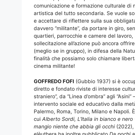
comunicazione e formazione culturale di 
artistica del tutto secondaria. Se vuole s
e accettare di riflettere sulla sua obblig
davvero “militante”, da portare in giro, se
quartieri, parrocchie e camere del lavoro
sollecitazione all’azione può ancora offri
(meglio se in gruppo), in difesa della Nat
finalità che possiamo solo chiamare liberta
cinema militante!
GOFFREDO FOFI
(Gubbio 1937) si è occupa
diretto e fondato riviste di interesse cultu
straniero”, da “Linea d’ombra” agli “Asini”
intervento sociale ed educativo dalla metà
Palermo, Roma, Torino, Milano e Napoli. È 
cui
Alberto Sordi, L’Italia in bianco e nero
mangio niente che abbia gli occhi
(2022)
elèuthera ha inoltre pubblicato
Da pochi a