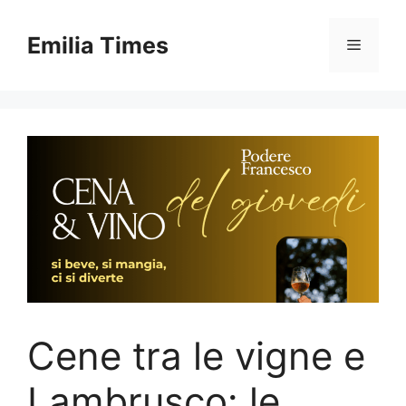
Skip
to
Emilia Times
Menu
content
Cene tra le vigne e
Lambrusco: le