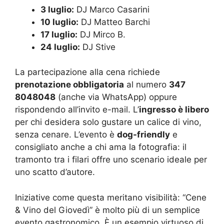
3 luglio:
DJ Marco Casarini
10 luglio:
DJ Matteo Barchi
17 luglio:
DJ Mirco B.
24 luglio:
DJ Stive
La partecipazione alla cena richiede
prenotazione obbligatoria
al numero
347
8048048
(anche via WhatsApp) oppure
rispondendo all’invito e-mail. L’
ingresso è libero
per chi desidera solo gustare un calice di vino,
senza cenare. L’evento è
dog-friendly
e
consigliato anche a chi ama la fotografia: il
tramonto tra i filari offre uno scenario ideale per
uno scatto d’autore.
Iniziative come questa meritano visibilità: “Cene
& Vino del Giovedì” è molto più di un semplice
evento gastronomico. È un esempio virtuoso di