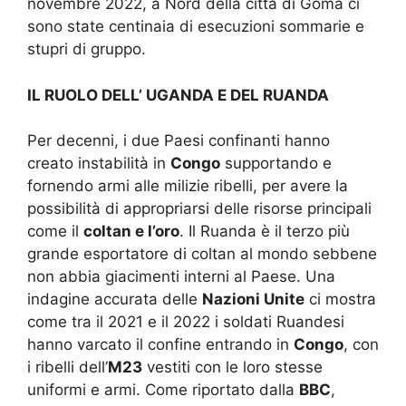
novembre 2022, a Nord della città di Goma ci
sono state centinaia di esecuzioni sommarie e
stupri di gruppo.
IL RUOLO DELL’ UGANDA E DEL RUANDA
Per decenni, i due Paesi confinanti hanno
creato instabilità in
Congo
supportando e
fornendo armi alle milizie ribelli, per avere la
possibilità di appropriarsi delle risorse principali
come il
coltan e l’oro
. Il Ruanda è il terzo più
grande esportatore di coltan al mondo sebbene
non abbia giacimenti interni al Paese. Una
indagine accurata delle
Nazioni Unite
ci mostra
come tra il 2021 e il 2022 i soldati Ruandesi
hanno varcato il confine entrando in
Congo
, con
i ribelli dell’
M23
vestiti con le loro stesse
uniformi e armi. Come riportato dalla
BBC
,