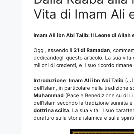
Vita di Imam Ali 
Imam Ali ibn Abi Talib: Il Leone di Allah 
Oggi, essendo il
21 di Ramadan
, comme
dedicandogli questo articolo. La sua vita e
milioni di credenti, e il suo ricordo rimane
Introduzione
:
Imam Ali ibn Abi Talib
(علي ابن ابي طالب) è una delle figure più importanti
dell’Islam, in particolare nella tradizione sc
Muhammad
(Pace e Benedizione su di Lui
dell’Islam secondo la tradizione sunnita 
dottrina sciita
. La sua vita, il suo carat
duraturo sulla storia islamica e sulla spirit