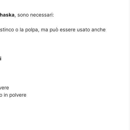
haska
, sono necessari:
 stinco o la polpa, ma può essere usato anche
i
vere
o in polvere