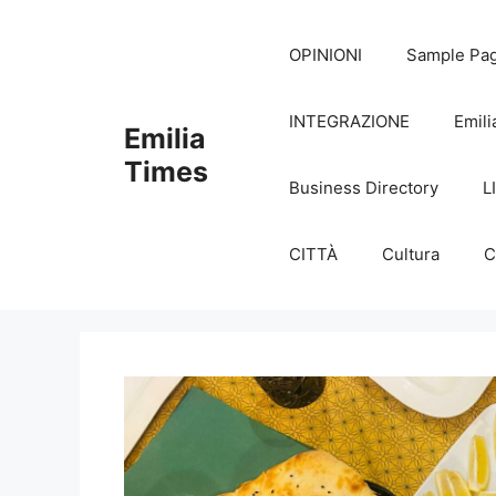
Skip
to
OPINIONI
Sample Pa
content
INTEGRAZIONE
Emili
Emilia
Times
Business Directory
L
CITTÀ
Cultura
C