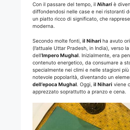
Con il passare del tempo, il
Nihari
è diven
diffondendosi nelle case e nei ristoranti
un piatto ricco di significato, che rapprese
moderna.
Secondo molte fonti,
il Nihari
ha avuto or
(l’attuale Uttar Pradesh, in India), verso la
dell’
Impero Mughal
. Inizialmente, era pe
contenuto energetico, da consumare a sto
specialmente nei climi e nelle stagioni più
notevole popolarità, diventando un eleme
dell’epoca Mughal
. Oggi,
il Nihari
viene 
apprezzato soprattutto a pranzo e cena.