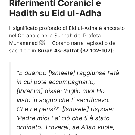
Riferimenti Coranici e
Hadith su Eid ul-Adha
Il significato profondo di Eid ul-Adha è ancorato
nel Corano e nella Sunnah del Profeta
Muhammad ﷺ. Il Corano narra l’episodio del
sacrificio in
Surah As-Saffat (37:102-107)
:
“E quando [Ismaele] raggiunse l’età
in cui poté accompagnarlo,
[Ibrahim] disse: ‘Figlio mio! Ho
visto in sogno che ti sacrificavo.
Che ne pensi?’. [Ismaele] rispose:
‘Padre mio! Fa’ ciò che ti è stato
ordinato. Troverai, se Allah vuole,