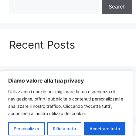
Search
Recent Posts
Diamo valore alla tua privacy
Recent Comments
Utilizziamo i cookie per migliorare la tua esperienza di
navigazione, offrirti pubblicità o contenuti personalizzati e
No comments to show.
analizzare il nostro traffico. Cliccando “Accetta tutti”,
acconsenti al nostro utilizzo dei cookie.
Personalizza
Rifiuta tutto
Accettare tutto
© 2026 Emilia Times
• Built with
GeneratePress