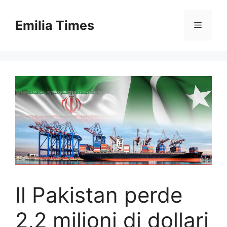
Skip
to
Emilia Times
Menu
content
Il Pakistan perde
2,2 milioni di dollari