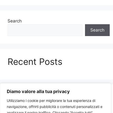
Search
Search
Recent Posts
Diamo valore alla tua privacy
Recent Comments
Utilizziamo i cookie per migliorare la tua esperienza di
navigazione, offrirti pubblicità o contenuti personalizzati e
No comments to show.
analizzare il nostro traffico. Cliccando “Accetta tutti”,