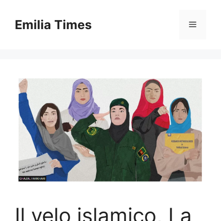
Skip
to
Emilia Times
Menu
content
Il velo islamico, La