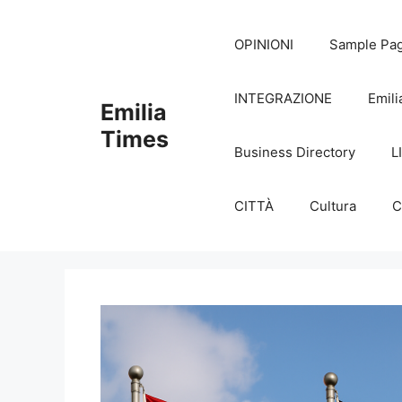
Skip
to
OPINIONI
Sample Pa
content
INTEGRAZIONE
Emili
Emilia
Times
Business Directory
L
CITTÀ
Cultura
C