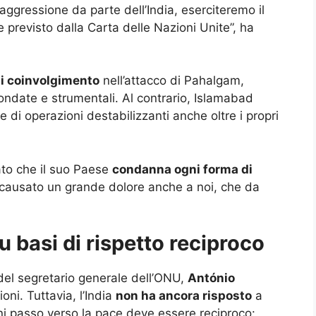
 aggressione da parte dell’India, eserciteremo il
me previsto dalla Carta delle Nazioni Unite”, ha
di coinvolgimento
nell’attacco di Pahalgam,
ondate e strumentali. Al contrario, Islamabad
di operazioni destabilizzanti anche oltre i propri
ato che il suo Paese
condanna ogni forma di
 causato un grande dolore anche a noi, che da
u basi di rispetto reciproco
a del segretario generale dell’ONU,
António
oni. Tuttavia, l’India
non ha ancora risposto
a
i passo verso la pace deve essere reciproco: