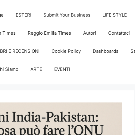
ge
ESTERI
Submit Your Business
LIFE STYLE
a Times
Reggio Emilia Times
Autori
Contattaci
IBRI E RECENSIONI
Cookie Policy
Dashboards
Sa
hi Siamo
ARTE
EVENTI