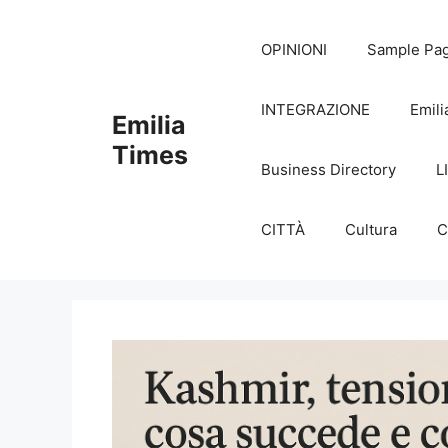
Skip
to
OPINIONI
Sample Pa
content
INTEGRAZIONE
Emili
Emilia
Times
Business Directory
L
CITTÀ
Cultura
C