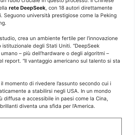
un ruolo cruciale in questo processo. Il Chinese
ella
rete DeepSeek
, con 18 autori direttamente
denti. Seguono università prestigiose come la Peking
ng.
tudio, crea un ambiente fertile per l’innovazione
 istituzionale degli Stati Uniti. “DeepSeek
 umano – più dell’hardware o degli algoritmi –
el report. “Il vantaggio americano sul talento si sta
 il momento di rivedere l’assunto secondo cui i
aticamente a stabilirsi negli USA. In un mondo
più diffusa e accessibile in paesi come la Cina,
illanti diventa una sfida per l’America.