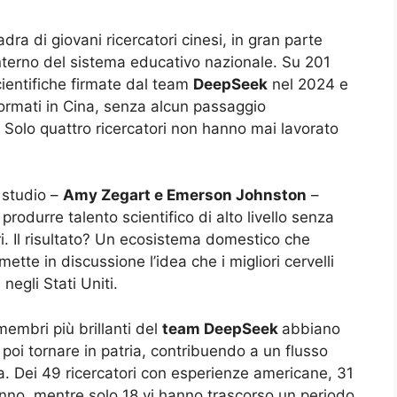
dra di giovani ricercatori cinesi, in gran parte
interno del sistema educativo nazionale. Su 201
cientifiche firmate dal team
DeepSeek
nel 2024 e
formati in Cina, senza alcun passaggio
Solo quattro ricercatori non hanno mai lavorato
 studio –
Amy Zegart e Emerson Johnston
–
rodurre talento scientifico di alto livello senza
i. Il risultato? Un ecosistema domestico che
ette in discussione l’idea che i migliori cervelli
negli Stati Uniti.
embri più brillanti del
team DeepSeek
abbiano
oi tornare in patria, contribuendo a un flusso
a. Dei 49 ricercatori con esperienze americane, 31
 anno, mentre solo 18 vi hanno trascorso un periodo