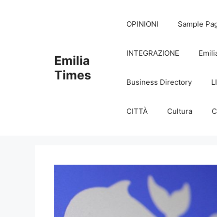
Skip
to
OPINIONI
Sample Pa
content
INTEGRAZIONE
Emili
Emilia
Times
Business Directory
L
CITTÀ
Cultura
C