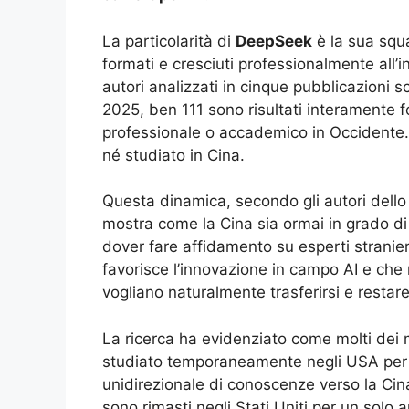
La particolarità di
DeepSeek
è la sua squa
formati e cresciuti professionalmente all’
autori analizzati in cinque pubblicazioni s
2025, ben 111 sono risultati interamente 
professionale o accademico in Occidente. 
né studiato in Cina.
Questa dinamica, secondo gli autori dello
mostra come la Cina sia ormai in grado di p
dover fare affidamento su esperti stranier
favorisce l’innovazione in campo AI e che m
vogliano naturalmente trasferirsi e restare 
La ricerca ha evidenziato come molti dei m
studiato temporaneamente negli USA per p
unidirezionale di conoscenze verso la Cin
sono rimasti negli Stati Uniti per un solo