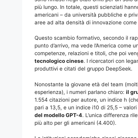
più lungo. In totale, questi scienziati hann
americani – da università pubbliche e pri
aree ad alta densità di innovazione com
Questo scambio formativo, secondo il rapp
punto d’arrivo, ma vede l’America come un
competenze, relazioni e titoli, che poi ven
tecnologico cinese
. I ricercatori con lega
produttivi e citati del gruppo DeepSeek.
Nonostante la giovane età del team (molt
esperienza), i numeri parlano chiaro:
il g
1.554 citazioni per autore, un indice h (ch
pari a 13,5, e un indice i10 di 25,5 – valor
del modello GPT-4
. L’unica differenza ri
più alto per gli americani (4.400).