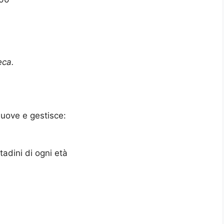
eca.
uove e gestisce:
ttadini di ogni età