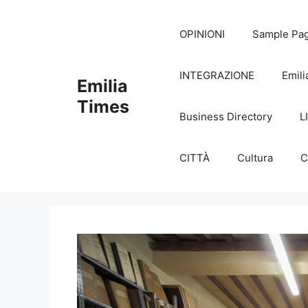
Skip
to
OPINIONI
Sample Pa
content
INTEGRAZIONE
Emili
Emilia
Times
Business Directory
L
CITTÀ
Cultura
C