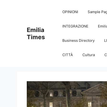
Skip
to
OPINIONI
Sample Pa
content
INTEGRAZIONE
Emili
Emilia
Times
Business Directory
L
CITTÀ
Cultura
C