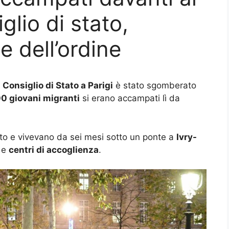
glio di stato,
e dell’ordine
l
Consiglio di Stato a Parigi
è stato sgomberato
0 giovani migranti
si erano accampati lì da
etto e vivevano da sei mesi sotto un ponte a
Ivry-
e e
centri di accoglienza
.