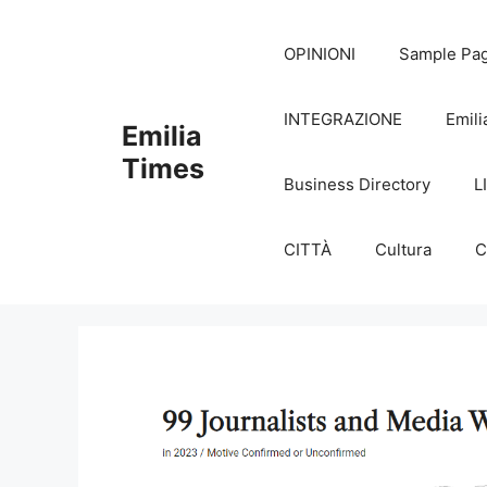
Skip
to
OPINIONI
Sample Pa
content
INTEGRAZIONE
Emili
Emilia
Times
Business Directory
L
CITTÀ
Cultura
C