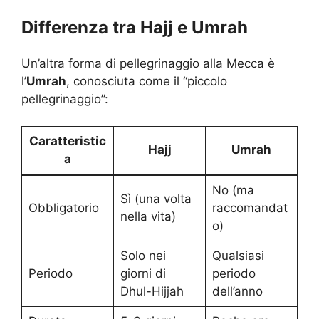
Differenza tra Hajj e Umrah
Un’altra forma di pellegrinaggio alla Mecca è
l’
Umrah
, conosciuta come il “piccolo
pellegrinaggio”:
Caratteristic
Hajj
Umrah
a
No (ma
Sì (una volta
Obbligatorio
raccomandat
nella vita)
o)
Solo nei
Qualsiasi
Periodo
giorni di
periodo
Dhul-Hijjah
dell’anno