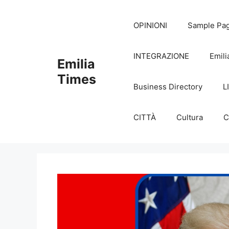
Skip
to
OPINIONI
Sample Pa
content
INTEGRAZIONE
Emili
Emilia
Times
Business Directory
L
CITTÀ
Cultura
C