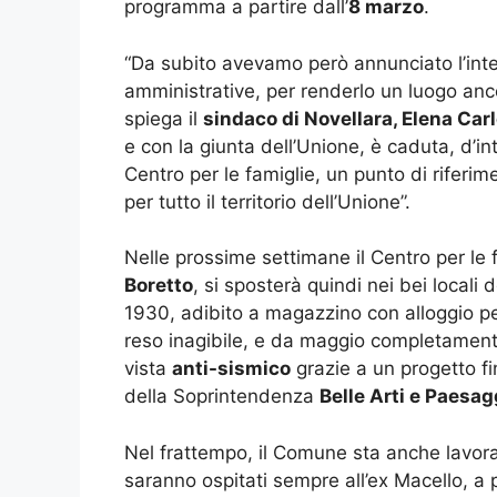
programma a partire dall’
8 marzo
.
“Da subito avevamo però annunciato l’inten
amministrative, per renderlo un luogo anco
spiega il
sindaco di Novellara, Elena Carl
e con la giunta dell’Unione, è caduta, d’i
Centro per le famiglie, un punto di riferi
per tutto il territorio dell’Unione”.
Nelle prossime settimane il Centro per le 
Boretto
, si sposterà quindi nei bei locali de
1930, adibito a magazzino con alloggio per
reso inagibile, e da maggio completamente
vista
anti-sismico
grazie a un progetto f
della Soprintendenza
Belle Arti e Paesag
Nel frattempo, il Comune sta anche lavoran
saranno ospitati sempre all’ex Macello, a 