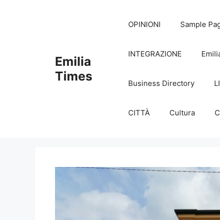
Skip
to
OPINIONI
Sample Pa
content
INTEGRAZIONE
Emili
Emilia
Times
Business Directory
L
CITTÀ
Cultura
C