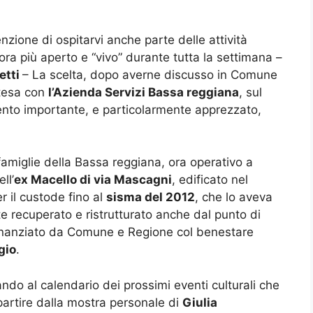
zione di ospitarvi anche parte delle attività
ra più aperto e “vivo” durante tutta la settimana –
etti
– La scelta, dopo averne discusso in Comune
ntesa con
l’Azienda Servizi Bassa reggiana
, sul
mento importante, e particolarmente apprezzato,
famiglie della Bassa reggiana, ora operativo a
ll’
ex Macello di via Mascagni
, edificato nel
 il custode fino al
sisma del 2012
, che lo aveva
 recuperato e ristrutturato anche dal punto di
inanziato da Comune e Regione col benestare
gio
.
do al calendario dei prossimi eventi culturali che
partire dalla mostra personale di
Giulia