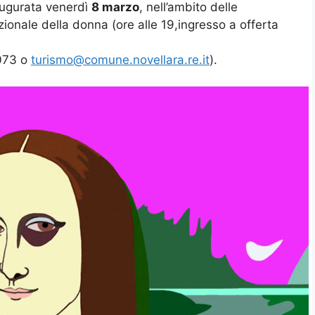
ugurata venerdì
8 marzo
, nell’ambito delle
zionale della donna (ore alle 19,ingresso a offerta
073 o
turismo@comune.novellara.re.it
).