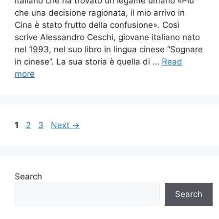
italiano che ha trovato un legame umano «Più
che una decisione ragionata, il mio arrivo in
Cina è stato frutto della confusione». Così
scrive Alessandro Ceschi, giovane italiano nato
nel 1993, nel suo libro in lingua cinese “Sognare
in cinese”. La sua storia è quella di …
Read
more
Page
Page
Page
1
2
3
Next
→
Search
Search